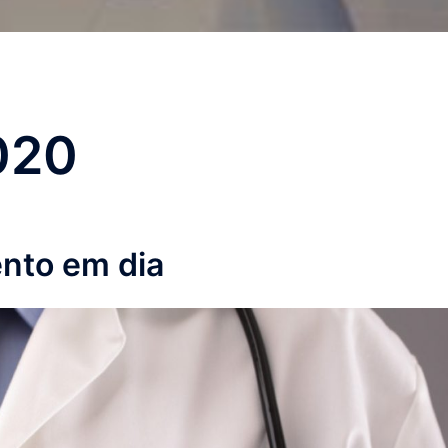
020
nto em dia